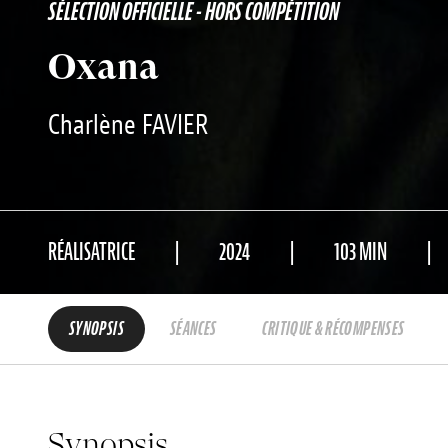
SÉLECTION OFFICIELLE - HORS COMPÉTITION
Oxana
Charlène FAVIER
RÉALISATRICE
2024
103 MIN
SYNOPSIS
SÉANCES
CRITIQUE & RÉCOMPENSES
Synopsis