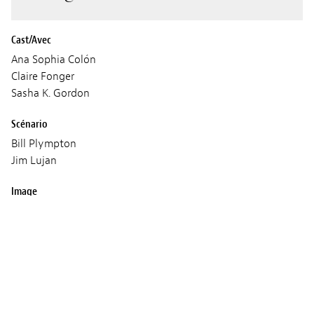
Cast/Avec
Ana Sophia Colón
Claire Fonger
Sasha K. Gordon
Scénario
Bill Plympton
Jim Lujan
Image
Bill Plympton
Son
Weston Fonger
Fellipe Collazos
Musique