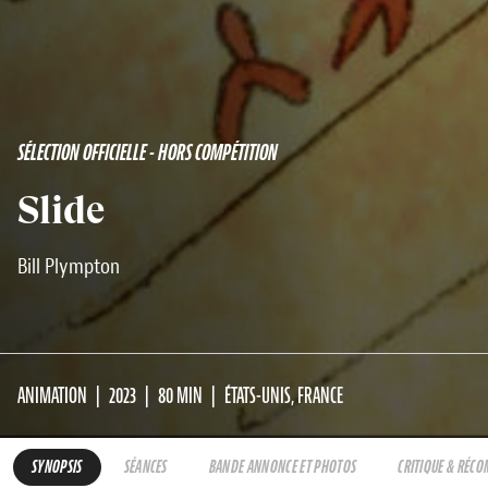
SÉLECTION OFFICIELLE - HORS COMPÉTITION
Slide
Bill Plympton
ANIMATION
2023
80 MIN
ÉTATS-UNIS, FRANCE
SYNOPSIS
SÉANCES
BANDE ANNONCE ET PHOTOS
CRITIQUE & RÉC