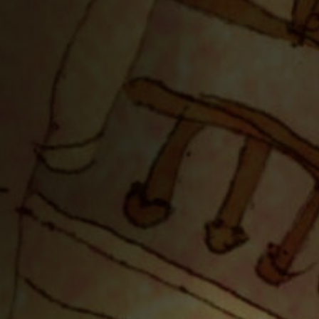
Hors-Festival
Infos pratiques
Jeune Public
Scolaire
Presse / Pro
FR
EN
DE