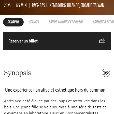
2025
125 MIN
PAYS-BAS, LUXEMBOURG, IRLANDE, CROATIE, TAÏWAN
SYNOPSIS
SÉANCES
BANDE ANNONCE ET PHOTOS
CRITIQUE & RÉC
Réserver un billet
Synopsis
Une expérience narrative et esthétique hors du commun
Après avoir été élevée par des loups et retrouvée dans les
bois, une jeune fille se voit soumise à une série de tests et
d’examens en laboratoire. Deux environnementalistes