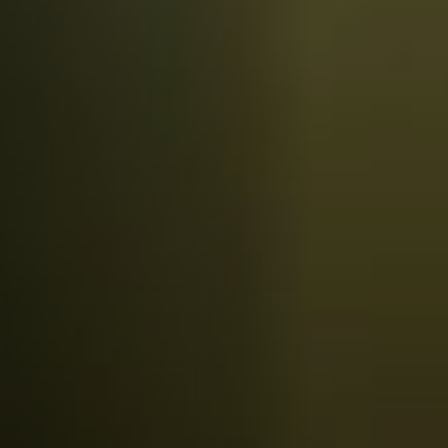
Hors-Festival
Infos pratiques
Jeune Public
Scolaire
Presse / Pro
FR
EN
DE