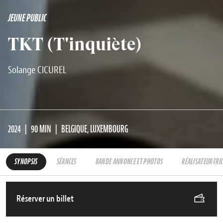
JEUNE PUBLIC
TKT (T'inquiète)
Solange CICUREL
2024
90 MIN
BELGIQUE, LUXEMBOURG
SYNOPSIS
SÉANCES
BANDE ANNONCE ET PHOTOS
RÉALISATEUR·TRI
Réserver un billet