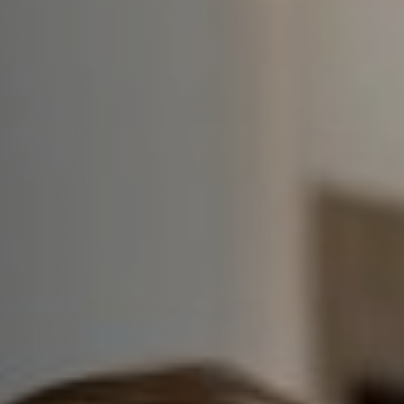
Hors-Festival
Infos pratiques
Jeune Public
Scolaire
Presse / Pro
FR
EN
DE