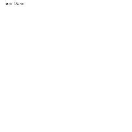
Son Doan
Musique
Remy Lebbos
Séances
VENDREDI 07 MARS 2025
09:00
Lieux :
Ciné Utopia
Audio :
FRANÇAIS
Sous-titres :