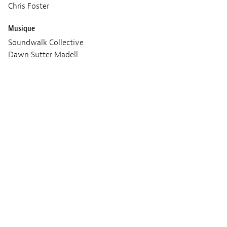
Chris Foster
Musique
Soundwalk Collective
Dawn Sutter Madell
Production
Participant
Praxis Films
Séances
VENDREDI 03 MARS 2023
16:00