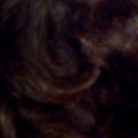
Emplois
Soumissions
Archives
Publications