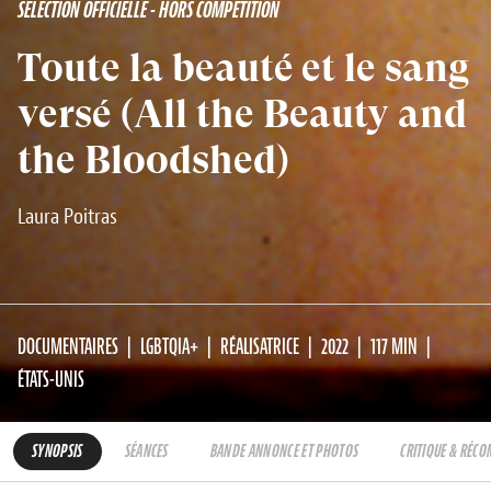
SÉLECTION OFFICIELLE - HORS COMPÉTITION
Toute la beauté et le sang
versé (All the Beauty and
the Bloodshed)
Laura Poitras
DOCUMENTAIRES
LGBTQIA+
RÉALISATRICE
2022
117 MIN
ÉTATS-UNIS
SYNOPSIS
SÉANCES
BANDE ANNONCE ET PHOTOS
CRITIQUE & RÉC