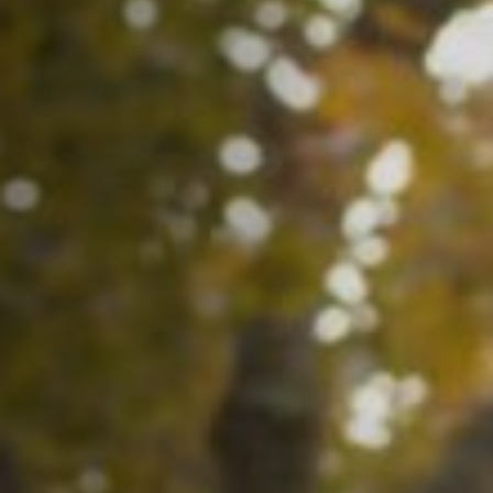
Hors-Festival
Infos pratiques
Jeune Public
Scolaire
Presse / Pro
FR
EN
DE