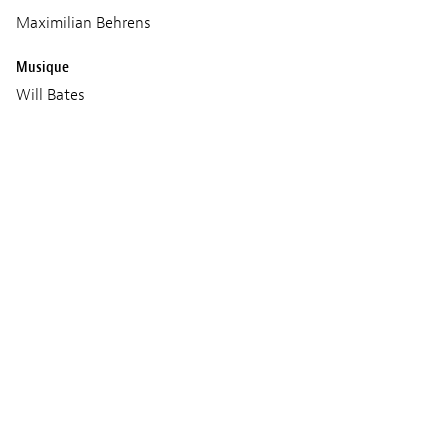
Maximilian Behrens
Musique
Will Bates
Age classification
16+
Séances
VENDREDI 06 MARS 2026
14:00