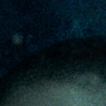
Hors-Festival
Infos pratiques
Jeune Public
Scolaire
Presse / Pro
FR
EN
DE