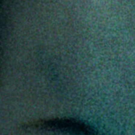
Emplois
Soumissions
Archives
Publications