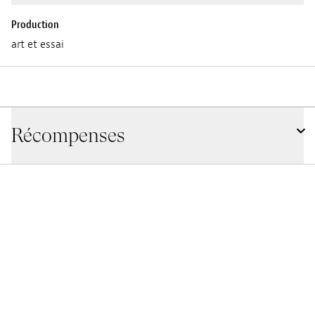
Production
art et essai
Récompenses
Official Selection,
La Biennale di Venezia,
2024,
IT
Official Selection,
GIFF ,
2024,
CH