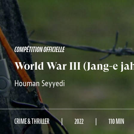
COMPÉTITION OFFICIELLE
World War III (Jang-e j
Houman Seyyedi
CRIME & THRILLER
2022
110 MIN