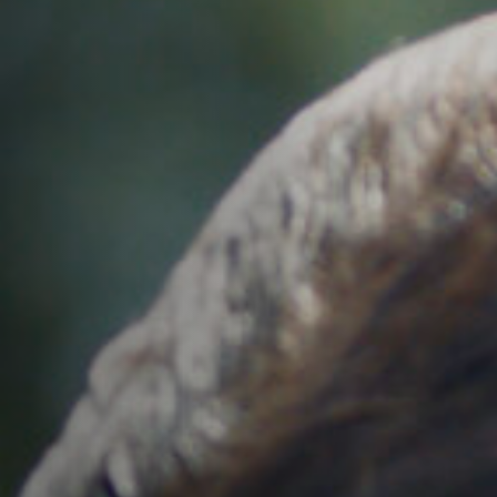
Hors-Festival
Infos pratiques
Jeune Public
Scolaire
Presse / Pro
FR
EN
DE