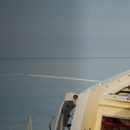
Hors-Festival
Infos pratiques
Jeune Public
Scolaire
Presse / Pro
FR
EN
DE