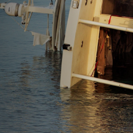
Emplois
Soumissions
Archives
Publications