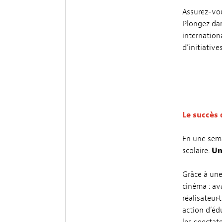
Assurez-vou
Plongez dan
internation
d’initiativ
Le succès 
En une sema
scolaire.
Un
Grâce à une
cinéma : av
réalisateur
action d’éd