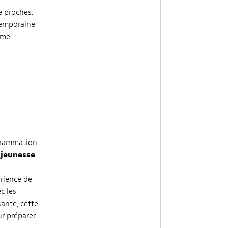
e proches.
temporaine
mme
ogrammation
 jeunesse
.
érience de
c les
ante, cette
r préparer