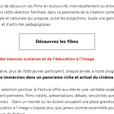
s de découvrir ces films en exclusivité, individuellement ou entr
s cette sélection familiale, dans ce panorama de la création con
ale et nationale qui propose, outre les projections, toute une ga
es et d’activités pédagogiques.
Découvrez les films
des séances scolaires et de l’éducation à l’image
ine, plus de 7.000 jeunes participent, chaque année, à notre pr
e immersion dans un panorama riche et actuel du cinéma
 sélection pointue, le Festival offre aux élèves une véritable exp
ant-premières, films inédits, présentations, débats, rencontres ave
·trice·s… Dans un monde où les écrans occupent une place grandiss
ucation à l’image s’impose plus que jamais comme essentielle pou