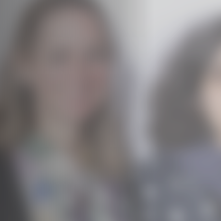
Hors-Festival
Infos pratiques
Jeune Public
Scolaire
Presse / Pro
FR
EN
DE