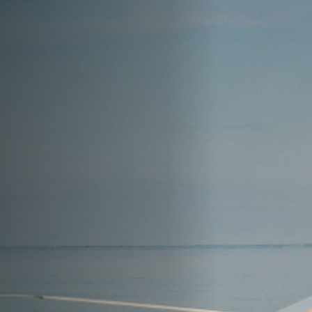
Hors-Festival
Infos pratiques
Jeune Public
Scolaire
Presse / Pro
FR
EN
DE