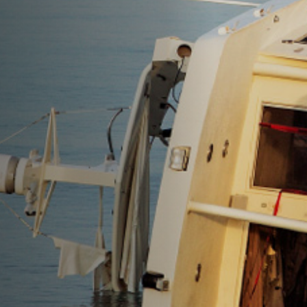
Emplois
Soumissions
Archives
Publications