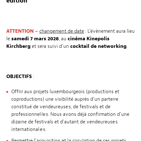
édition
ATTENTION
–
changement de date
: L’évènement aura lieu
le
samedi 7 mars 2026
, au
cinéma Kinepolis
Kirchberg
et sera suivi d’un
cocktail de networking
.
OBJECTIFS
:
Offrir aux projets luxembourgeois (productions et
coproductions) une visibilité auprès d’un parterre
constitué de vendeur·euse·s, de festivals et de
professionnel·le·s. Nous avons déjà confirmation d’une
dizaine de festivals et d’autant de vendeur·euse·s
international·e·s.
Permettre l’acquisition et la circulation de ces projets