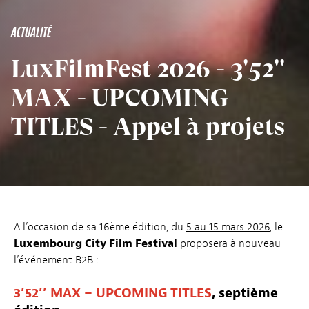
ACTUALITÉ
LuxFilmFest 2026 - 3'52''
MAX - UPCOMING
TITLES - Appel à projets
A l’occasion de sa 16ème édition, du
5 au 15 mars 2026
, le
Luxembourg City Film Festival
proposera à nouveau
l’événement B2B :
3’52’’ MAX – UPCOMING TITLES
, septième