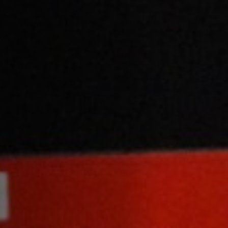
Hors-Festival
Infos pratiques
Jeune Public
Scolaire
Presse / Pro
FR
EN
DE