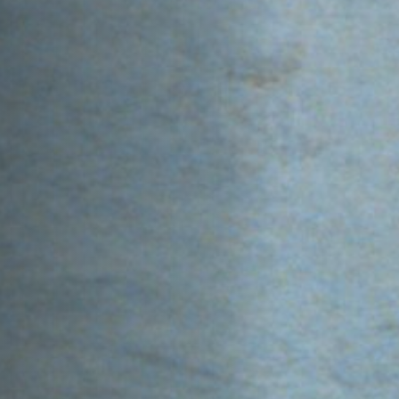
Hors-Festival
Infos pratiques
Jeune Public
Scolaire
Presse / Pro
FR
EN
DE