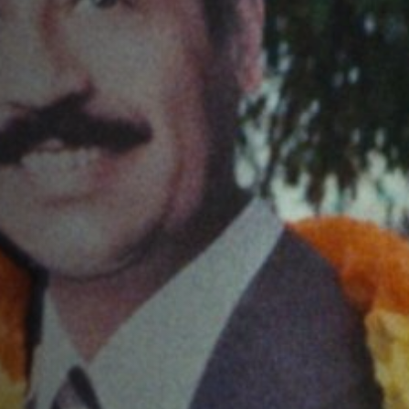
Hors-Festival
Infos pratiques
Jeune Public
Scolaire
Presse / Pro
FR
EN
DE