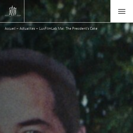
Aller au contenu principal
Open/Close
Lux Film Festival
Accueil
–
Actualités
–
LuxFilmLab Mai: The President’s Cake
Rechercher
Agenda
Billetterie
Édition 2026
Festival