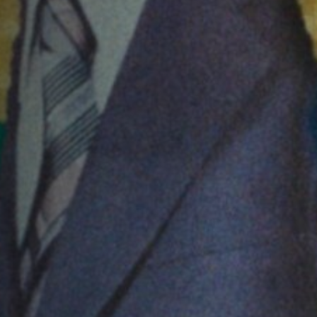
Emplois
Soumissions
Archives
Publications