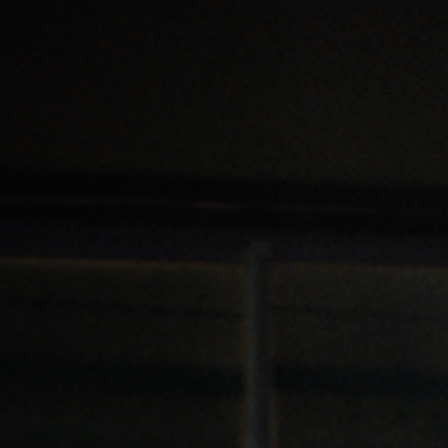
Hors-Festival
Infos pratiques
Jeune Public
Scolaire
Presse / Pro
FR
EN
DE