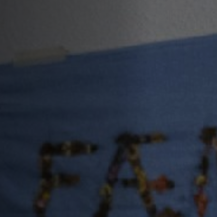
Hors-Festival
Infos pratiques
Jeune Public
Scolaire
Presse / Pro
FR
EN
DE