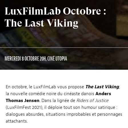
LuxFilmLab Octobre :
The Last Viking
MERCREDI 8 OCTOBRE 20H, CINÉ UTOPIA
En octobre, le LuxFilmLab vous propose
The Last Viking
,
la nouvelle comédie noire du cinéaste danois
Anders
Thomas Jensen
. Dans la lignée de
Riders of Justice
(LuxFilmFest 2021), il déploie tout son humour satirique :
dialogues absurdes, situations improbables et personnages
attachants.