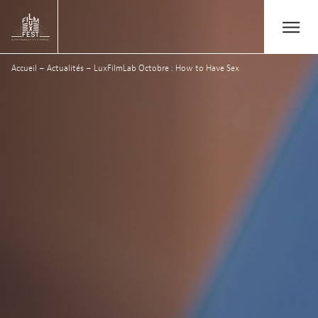
Aller au contenu principal
Open/Close
Lux Film Festival
Accueil
–
Actualités
–
LuxFilmLab Octobre : How to Have Sex
Rechercher
Agenda
Billetterie
Édition 2026
Festival