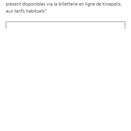
présent disponibles via la billetterie en ligne de Kinepolis,
aux tarifs habituels*.
Tickets
Le LuxFilmLab :
Chaque premier mercredi du mois le LuxFilmLab – une
initiative conjointe Luxembourg City Film Festival et
Kinepolis – met en lumière une œuvre, choisie en
concertation par l’équipe du LuxFilmFest et l’équipe
programmation de Kinepolis. L’un des représentants du
Comité Artistique introduit ces séances pas comme les
autres, avec pour ambition de soutenir et d’accompagner
des œuvres dont la temporalité ne permit pas de les