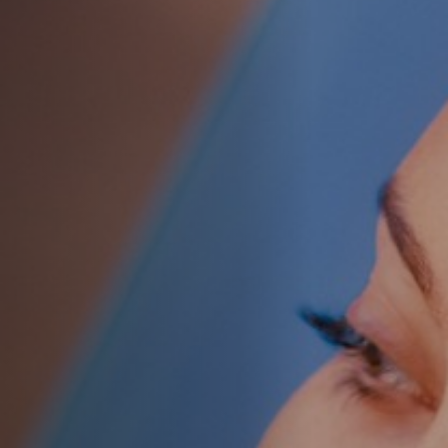
Hors-Festival
Infos pratiques
Jeune Public
Scolaire
Presse / Pro
FR
EN
DE