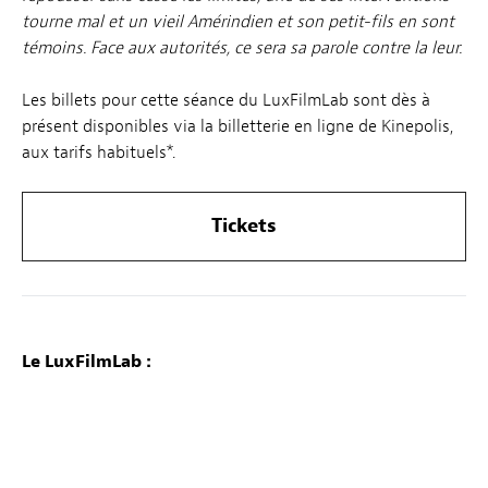
tourne mal et un vieil Amérindien et son petit-fils en sont
témoins. Face aux autorités, ce sera sa parole contre la leur.
Les billets pour cette séance du LuxFilmLab sont dès à
présent disponibles via la billetterie en ligne de Kinepolis,
aux tarifs habituels*.
Tickets
Le LuxFilmLab :
Chaque premier mercredi du mois le LuxFilmLab – une
initiative conjointe Luxembourg City Film Festival et
Kinepolis – met en lumière une œuvre, choisie en