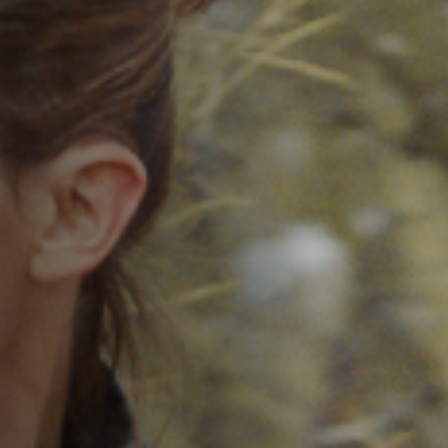
Hors-Festival
Infos pratiques
Jeune Public
Scolaire
Presse / Pro
FR
EN
DE