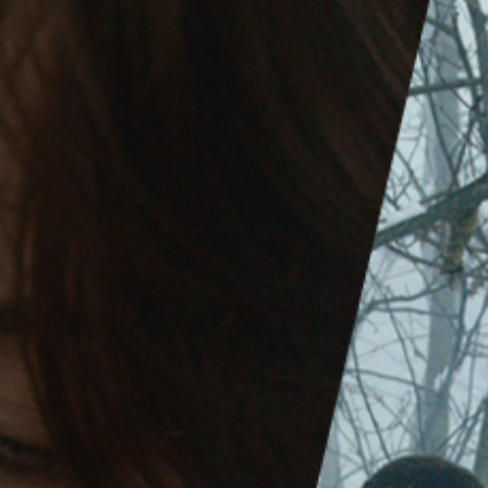
Hors-Festival
Infos pratiques
Jeune Public
Scolaire
Presse / Pro
FR
EN
DE