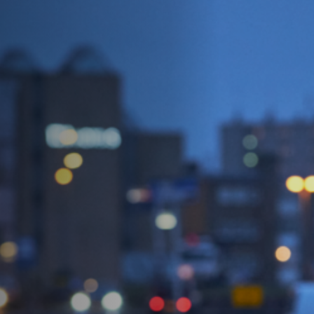
Hors-Festival
Infos pratiques
Jeune Public
Scolaire
Presse / Pro
FR
EN
DE