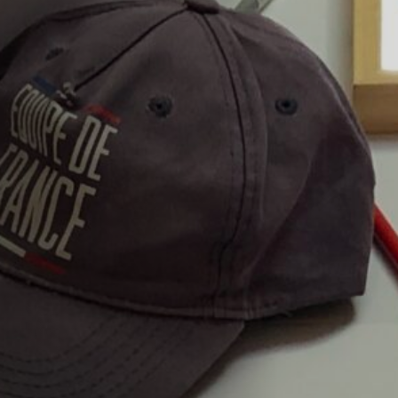
Hors-Festival
Infos pratiques
Jeune Public
Scolaire
Presse / Pro
FR
EN
DE