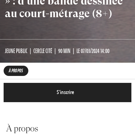
» : d’une bande dessinée
au court-métrage (8+)
JEUNE PUBLIC
CERCLE CITÉ
90 MIN
LE 07/03/2024 14:00
À PROPOS
S’inscrire
À propos