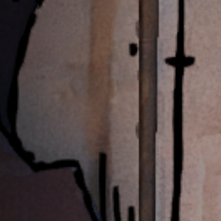
Hors-Festival
Infos pratiques
Jeune Public
Scolaire
Presse / Pro
FR
EN
DE