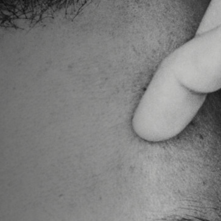
Hors-Festival
Infos pratiques
Jeune Public
Scolaire
Presse / Pro
FR
EN
DE