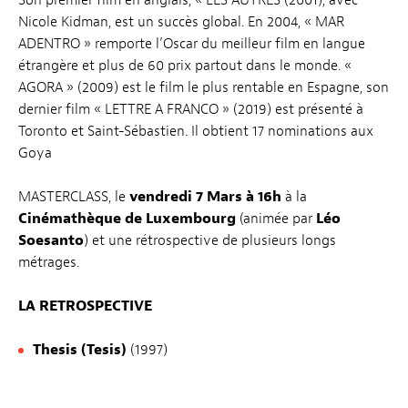
Son premier film en anglais, « LES AUTRES (2001), avec
Nicole Kidman, est un succès global. En 2004, « MAR
ADENTRO » remporte l’Oscar du meilleur film en langue
étrangère et plus de 60 prix partout dans le monde. «
AGORA » (2009) est le film le plus rentable en Espagne, son
dernier film « LETTRE A FRANCO » (2019) est présenté à
Toronto et Saint-Sébastien. Il obtient 17 nominations aux
Goya
MASTERCLASS, le
vendredi 7 Mars à 16h
à la
Cinémathèque de Luxembourg
(animée par
Léo
Soesanto
) et une rétrospective de plusieurs longs
métrages.
LA RETROSPECTIVE
Thesis (Tesis)
(1997)
Ouvre les yeux (Abre los ojos)
(1998)