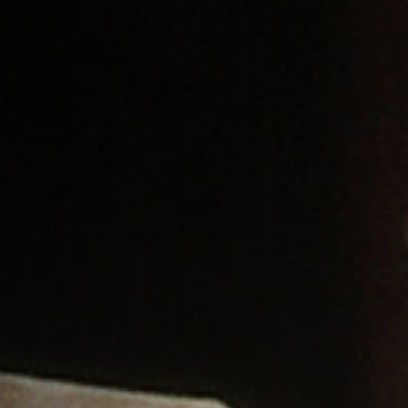
Emplois
Soumissions
Archives
Publications