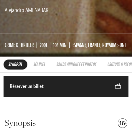
Alejandro AMENÁBAR
CRIME & THRILLER
2001
104 MIN
ESPAGNE, FRANCE, ROYAUME-UNI
SYNOPSIS
SÉANCES
BANDE ANNONCE ET PHOTOS
CRITIQUE & RÉC
Réserver un billet
Synopsis