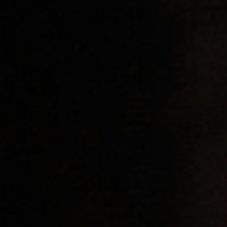
Hors-Festival
Infos pratiques
Jeune Public
Scolaire
Presse / Pro
FR
EN
DE