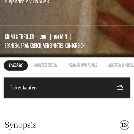
Alejandro AMENÁBAR
KRIMI & THRILLER
2001
104 MIN
SPANIEN, FRANKREICH, VEREINIGTES KÖNIGREICH
SYNOPSIS
VORFÜHRUNGEN
TRAILER UND FOTOS
KRITIKEN & AWAR
Ticket kaufen
Synopsis