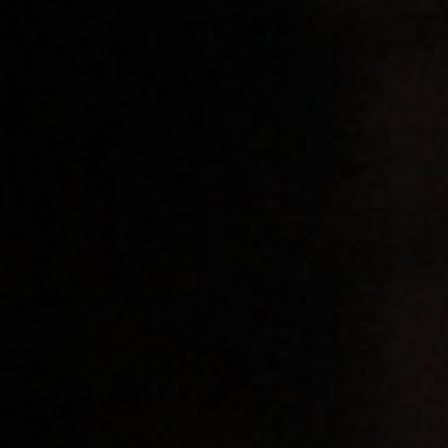
Off Festival
Praktische informationen
Junges Publikum
Schulprogramm
Presse / Pro
DE
EN
FR