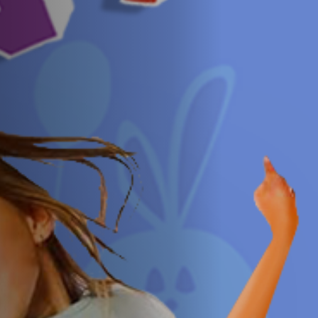
Hors-Festival
Infos pratiques
Jeune Public
Scolaire
Presse / Pro
FR
EN
DE