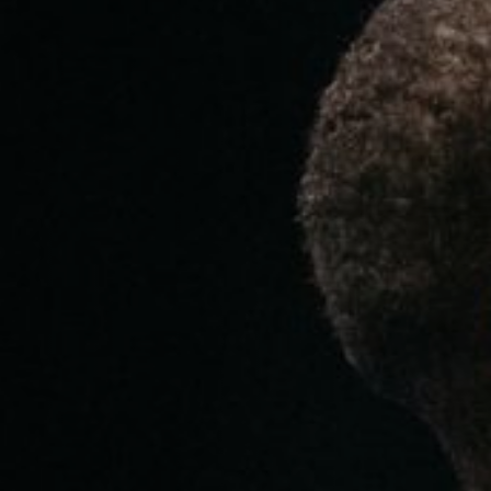
Hors-Festival
Infos pratiques
Jeune Public
Scolaire
Presse / Pro
FR
EN
DE