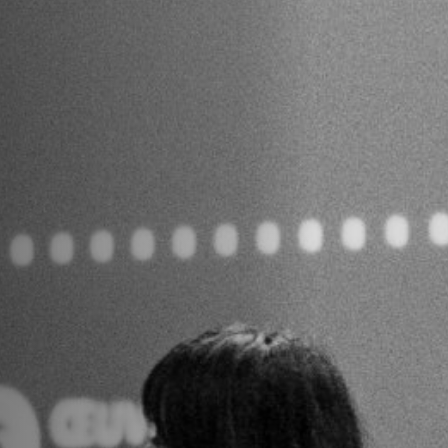
Off Festival
Praktische informationen
Junges Publikum
Schulprogramm
Presse / Pro
DE
EN
FR