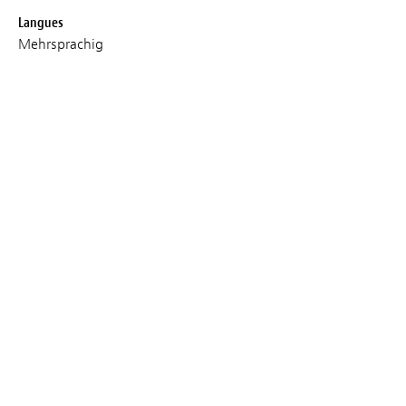
Langues
Mehrsprachig
Vorführungen
MON 04 MAR 2024
15:30
Lieux :
Kinépolis Kirchberg
Audio :
ENGLISCH
Untertitel :
Screening :
Public Screening