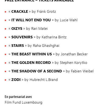
FREE ENTRANCE – TICKETS AVAILABLE
«
CRACKLE
» by Fränk Grotz
«
IT WILL NOT END YOU
» by Lucie Wahl
«
OIZYS
» by Rari Matei
«
SOUVENIRS
» by Katharina Bintz
«
STAIRS
» by Raha Ghashghai
«
THE BEAST WITHIN US
» by Jonathan Becker
«
THE GOLDEN RECORD
» by Stephen Korytko
«
THE SHADOW OF A SECOND
» by Fabien Weibel
«
ZODI
» by Hubrecht L.Brand
En partenariat avec
Film Fund Luxembourg