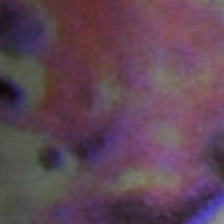
Off Festival
Praktische informationen
Junges Publikum
Schulprogramm
Presse / Pro
DE
EN
FR