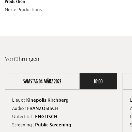
Produktion
Norte Productions
Vorführungen
SAMSTAG 04 MÄRZ 2023
10:00
Lieux :
Kinepolis Kirchberg
L
Audio :
FRANZÖSISCH
A
Untertitel :
ENGLISCH
U
Screening :
Public Screening
S