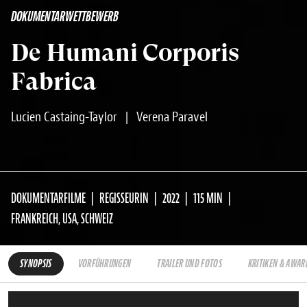
DOKUMENTARWETTBEWERB
De Humani Corporis
Fabrica
Lucien Castaing-Taylor
|
Verena Paravel
DOKUMENTARFILME
REGISSEURIN
2022
115 MIN
FRANKREICH, USA, SCHWEIZ
SYNOPSIS
VORFÜHRUNGEN
TRAILER UND FOTOS
KRITIKEN & AWAR