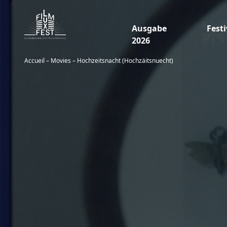
Aller au contenu principal
Ausgabe
Festi
Lux Film Festival
2026
Accueil
–
Movies
–
Hochzeitsnacht (Hochzäitsnuecht)
Filme
Über
LuxFilmLab
Praktische Informatione
Junges Publikum Filme
Schulvortstellungen: Fil
Akkreditierungen
Awards winner
Become a pa
Off Fest
Pr
uns
Workshops
Festival