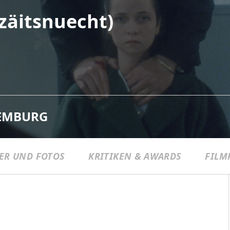
itsnuecht)
EMBURG
LER UND FOTOS
KRITIKEN & AWARDS
FILM