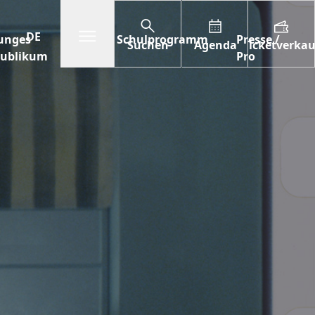
Open/Close sub-menu
DE
unges
Schulprogramm
Presse /
Suchen
Agenda
Ticketverkau
Publikum
Pro
s
Herunterladen
e &
Publikum Jurys
Pass
Unsere Werte und
Pädagogisches
Aktualität
über
Galeries
LuxFilmFest
Awards
Team
Verpflichtungen
Begleitmaterial
Campus