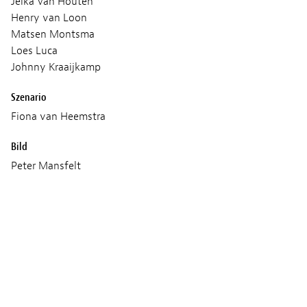
Jelka Van Houten
Henry van Loon
Matsen Montsma
Loes Luca
Johnny Kraaijkamp
Szenario
Fiona van Heemstra
Bild
Peter Mansfelt
Ton
Jan Schermer
Musik
Rutger Reinders
Produktion