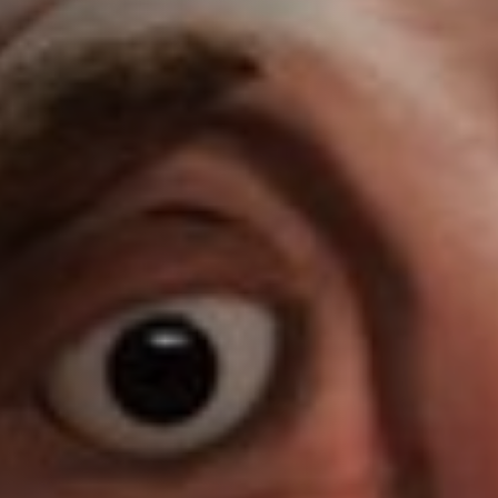
Off Festival
Praktische informationen
Junges Publikum
Schulprogramm
Presse / Pro
DE
EN
FR