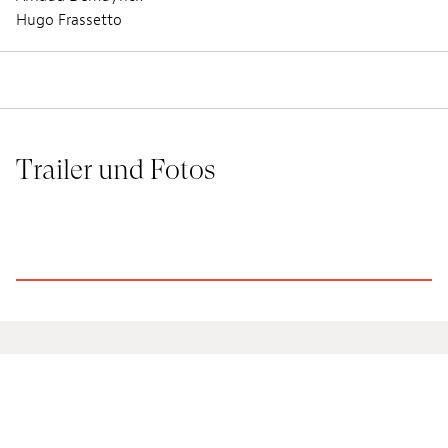
Hugo Frassetto
Trailer und Fotos
LA TROP PETITE CABANE - BANDE-ANNONCE
Hugo Frassetto