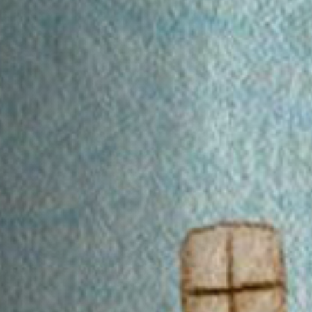
Off Festival
Praktische informationen
Junges Publikum
Schulprogramm
Presse / Pro
DE
EN
FR