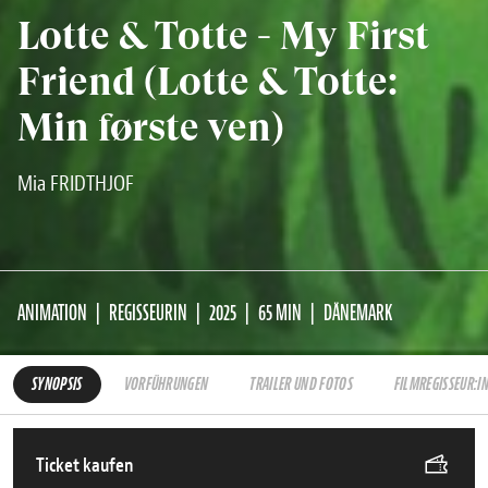
Lotte & Totte - My First
Friend (Lotte & Totte:
Min første ven)
Mia FRIDTHJOF
ANIMATION
REGISSEURIN
2025
65 MIN
DÄNEMARK
SYNOPSIS
VORFÜHRUNGEN
TRAILER UND FOTOS
FILMREGISSEUR:I
Ticket kaufen