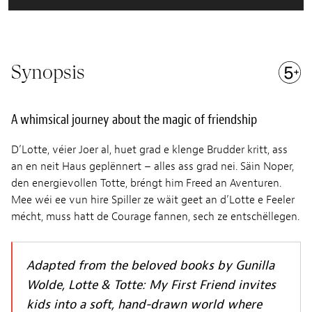
Synopsis
A whimsical journey about the magic of friendship
D’Lotte, véier Joer al, huet grad e klenge Brudder kritt, ass
an en neit Haus geplënnert – alles ass grad nei. Säin Noper,
den energievollen Totte, bréngt him Freed an Aventuren.
Mee wéi ee vun hire Spiller ze wäit geet an d’Lotte e Feeler
mécht, muss hatt de Courage fannen, sech ze entschëllegen.
Adapted from the beloved books by Gunilla
Wolde, Lotte & Totte: My First Friend invites
kids into a soft, hand-drawn world where