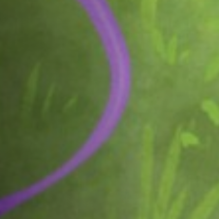
Off Festival
Praktische informationen
Junges Publikum
Schulprogramm
Presse / Pro
DE
EN
FR