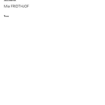
Mia FRIDTHJOF
Ton
Jacob Langkjær Davidsen
Kristian Eidnes
Musik
Kristian Eidnes Andersen
Produktion
Ronnie FRIDTHJOF
Age classification
EA