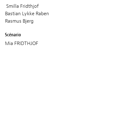
Smilla Fridthjof
Bastian Lykke Raben
Rasmus Bjerg
Scénario
Mia FRIDTHJOF
Son
Jacob Langkjær Davidsen
Kristian Eidnes
Musique
Kristian Eidnes Andersen
Production
Ronnie FRIDTHJOF
Age classification