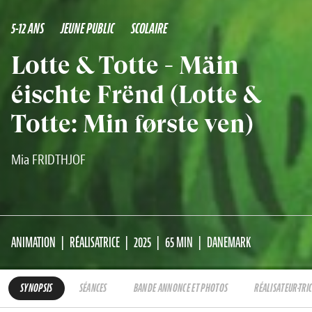
5-12 ANS
JEUNE PUBLIC
SCOLAIRE
Lotte & Totte - Mäin
éischte Frënd (Lotte &
Totte: Min første ven)
Mia FRIDTHJOF
ANIMATION
RÉALISATRICE
2025
65 MIN
DANEMARK
SYNOPSIS
SÉANCES
BANDE ANNONCE ET PHOTOS
RÉALISATEUR·TRI