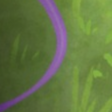
Hors-Festival
Infos pratiques
Jeune Public
Scolaire
Presse / Pro
FR
EN
DE