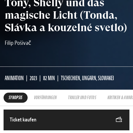
Tony, Shelly und das
magische Licht (Tonda,
Slávka a kouzelné svetlo)
Filip Pošivač
ANIMATION
2023
82 MIN
TSCHECHIEN, UNGARN, SLOWAKEI
SYNOPSIS
VORFÜHRUNGEN
TRAILER UND FOTOS
KRITIKEN & AWAR
Ticket kaufen