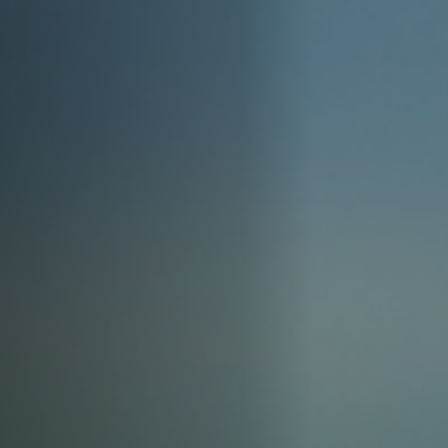
Off Festival
Praktische informationen
Junges Publikum
Schulprogramm
Presse / Pro
DE
EN
FR