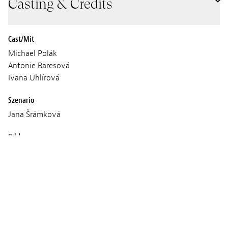
Casting & Credits
Cast/Mit
Michael Polák
Antonie Baresová
Ivana Uhlírová
Szenario
Jana Šrámková
Bild
Denisa Buranová
Ton
Péter Benjámin Lukács
Musik
Ádám Balázs