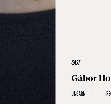
GAST
Gábor Hol
UNGARN
RE