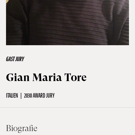
Off Festival
Praktische informationen
GAST JURY
Junges Publikum
Gian Maria Tore
Schulprogramm
ITALIEN
2030 AWARD JURY
Presse / Pro
DE
EN
FR
Biografie