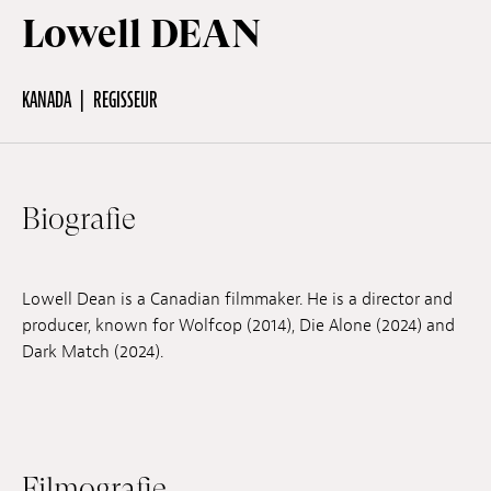
Lowell DEAN
Off Festival
KANADA
REGISSEUR
Praktische informationen
Biografie
Junges Publikum
Schulprogramm
Lowell Dean is a Canadian filmmaker. He is a director and
producer, known for Wolfcop (2014), Die Alone (2024) and
Dark Match (2024).
Presse / Pro
DE
EN
FR
Filmografie