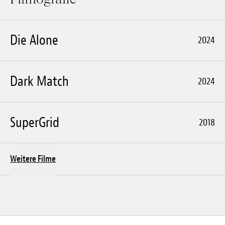
Anstellung
Einreichungen
Die Alone
2024
Archives
Dark Match
Herunterladen
2024
SuperGrid
2018
Weitere Filme