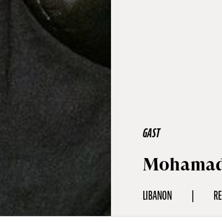
GAST
Mohamad
LIBANON
RE