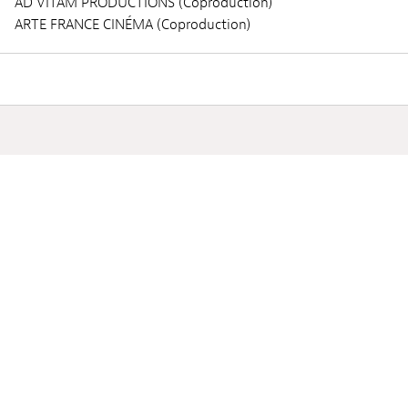
AD VITAM PRODUCTIONS (Coproduction)
ARTE FRANCE CINÉMA (Coproduction)
Séances
MERCREDI 04 DÉCEMBRE 2024
20:00
Lieux :
Ciné Utopia
Audio :
ANGLAIS
Sous-titres :
FRANÇAIS, NÉERLANDAIS
Séance :
Public Screening