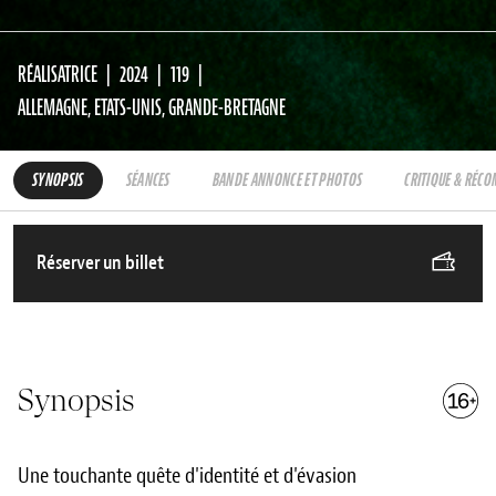
RÉALISATRICE
2024
119
ALLEMAGNE, ETATS-UNIS, GRANDE-BRETAGNE
SYNOPSIS
SÉANCES
BANDE ANNONCE ET PHOTOS
CRITIQUE & RÉC
Réserver un billet
Synopsis
Une touchante quête d'identité et d'évasion