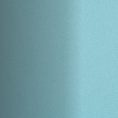
Hors-Festival
Infos pratiques
Jeune Public
Scolaire
Presse / Pro
FR
EN
DE