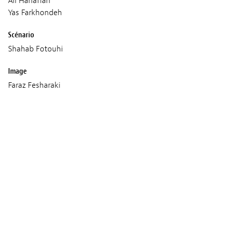
Ali Hanafian
Yas Farkhondeh
Scénario
Shahab Fotouhi
Image
Faraz Fesharaki
Son
Tobias Adam
Musique
Panagiotis Mina
Production
New Matter Films
Coproduction : Rainy Pictures
Zohal Films