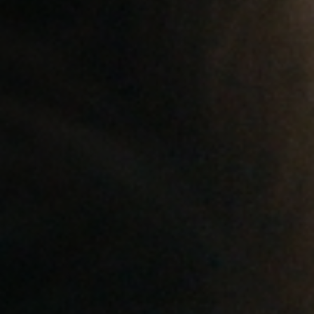
Hors-Festival
Infos pratiques
Jeune Public
Scolaire
Presse / Pro
FR
EN
DE