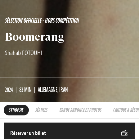
SÉLECTION OFFICIELLE - HORS COMPÉTITION
Boomerang
Shahab FOTOUHI
2024
83 MIN
ALLEMAGNE, IRAN
SYNOPSIS
SÉANCES
BANDE ANNONCE ET PHOTOS
CRITIQUE & RÉC
Réserver un billet