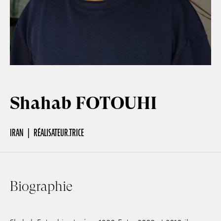
Hors-Festival
Infos pratiques
Jeune Public
Shahab FOTOUHI
IRAN
RÉALISATEUR.TRICE
Scolaire
Presse / Pro
Biographie
FR
EN
DE