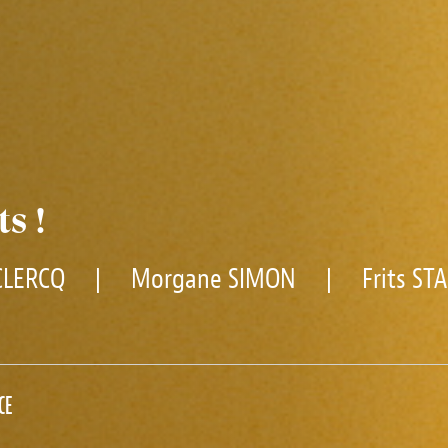
s !
CLERCQ
|
Morgane SIMON
|
Frits S
CE