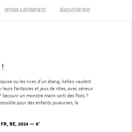
CRITIQUE & RÉCOMPENSES
RÉALISATEUR·TRICE
 !
quise ou les rives d’un étang, il·elle·s veulent
r leurs fantaisies et jeux de rôles, avec sérieux
? Secourir un monstre marin sorti des flots ?
ossible pour des enfants joueur·se·s, le
R, BE, 2024 — 9’