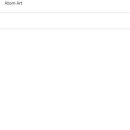
Atom Art
Bande annonce et photos
CHUT…PETIT OURS - BANDE-ANNONCE
Māra Liniņa