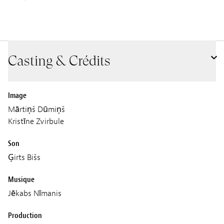
Casting & Crédits
Image
Mārtiņš Dūmiņš
Kristīne Zvirbule
Son
Ģirts Bišs
Musique
Jēkabs Nīmanis
Production