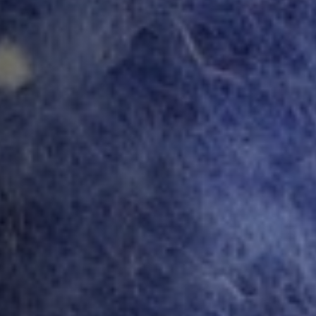
Hors-Festival
Infos pratiques
Jeune Public
Scolaire
Presse / Pro
FR
EN
DE