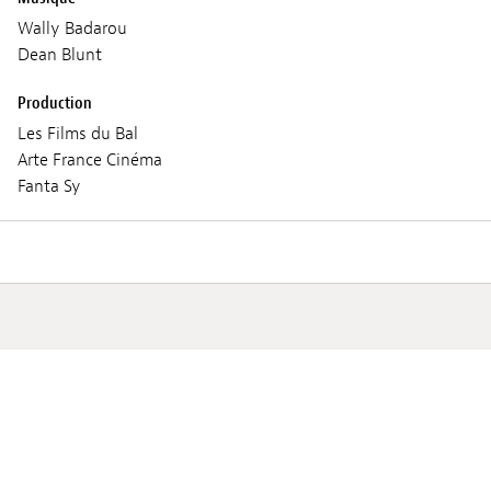
Wally Badarou
Dean Blunt
Production
Les Films du Bal
Arte France Cinéma
Fanta Sy
Séances
MERCREDI 05 JUIN 2024
19:30