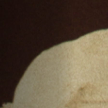
Hors-Festival
Infos pratiques
Jeune Public
Scolaire
Presse / Pro
FR
EN
DE