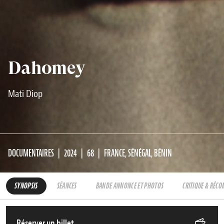
Dahomey
Mati Diop
DOCUMENTAIRES
2024
68
FRANCE, SÉNÉGAL, BÉNIN
SYNOPSIS
SÉANCES
BANDE ANNONCE ET PHOTOS
CRITIQUE & RÉC
Réserver un billet