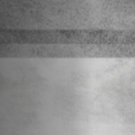
Hors-Festival
Infos pratiques
Jeune Public
Scolaire
Presse / Pro
FR
EN
DE