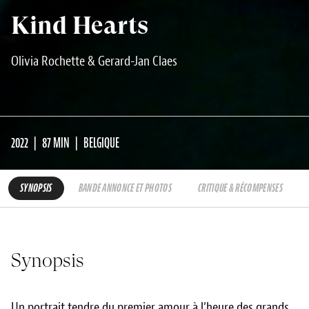
Kind Hearts
Olivia Rochette & Gerard-Jan Claes
2022
87 MIN
BELGIQUE
SYNOPSIS
BANDE ANNONCE ET PHOTOS
CRITIQUE & RÉCOMPENSES
Synopsis
Un portrait tendre du premier amour à l’heure des grands