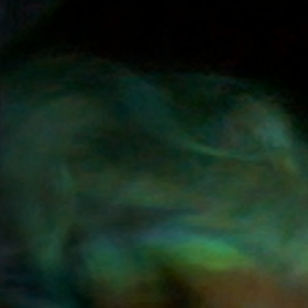
Hors-Festival
Infos pratiques
Jeune Public
Scolaire
Presse / Pro
FR
EN
DE