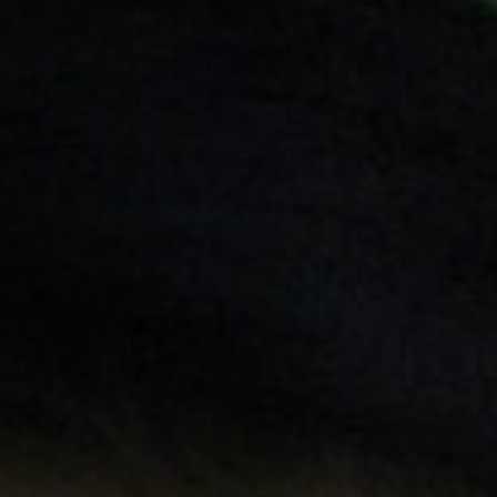
Hors-Festival
Infos pratiques
Jeune Public
Scolaire
Presse / Pro
FR
EN
DE