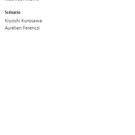
Scénario
Kiyoshi Kurosawa
Aurélien Ferenczi
Image
Alexis Kavyrchine
Son
Thomas Gauder
Paul Heymans
François Boudet
Musique
Nicolas Errèra
Production
Cinéfrance Studios