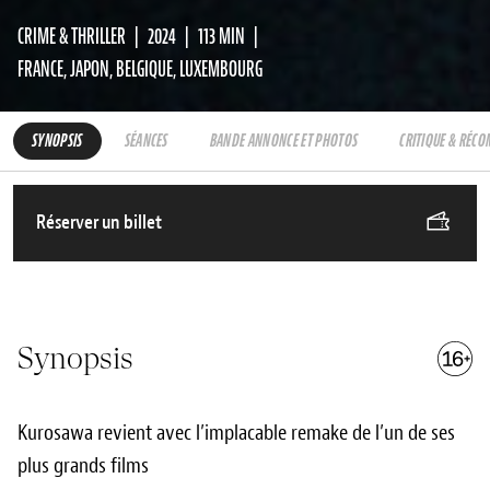
CRIME & THRILLER
2024
113 MIN
FRANCE, JAPON, BELGIQUE, LUXEMBOURG
SYNOPSIS
SÉANCES
BANDE ANNONCE ET PHOTOS
CRITIQUE & RÉC
Réserver un billet
Synopsis
Kurosawa revient avec l’implacable remake de l’un de ses
plus grands films